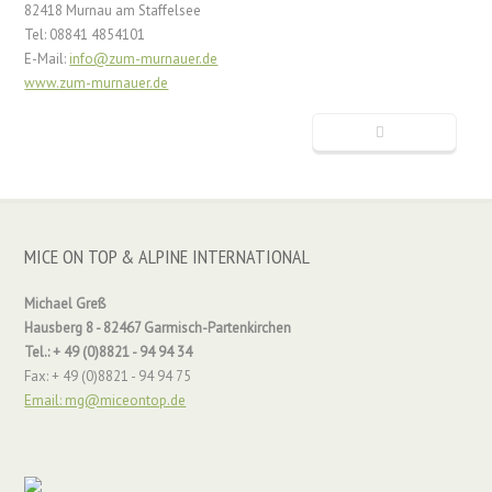
82418 Murnau am Staffelsee
Tel: 08841 4854101
E-Mail:
info@zum-murnauer.de
www.zum-murnauer.de
MICE ON TOP & ALPINE INTERNATIONAL
Michael Greß
Hausberg 8 - 82467 Garmisch-Partenkirchen
Tel.: + 49 (0)8821 - 94 94 34
Fax: + 49 (0)8821 - 94 94 75
Email: mg@miceontop.de